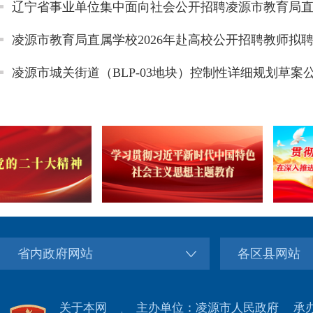
凌源市城关街道（BLP-03地块）控制性详细规划草案
二十大精神
学习贯彻习近平新时代中国特色社会主义思
贯彻落实习近平
想主题教育
座谈
省内政府网站
各区县网站
关于本网
主办单位：凌源市人民政府
承