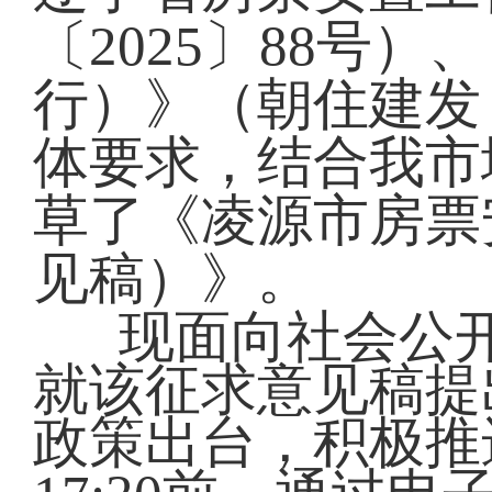
〔2025〕88号
行）》（朝住建发〔
体要求，结合我市
草了《凌源市房票
见稿）》。
现面向社会公
就该征求意见稿提
政策出台，积极推进