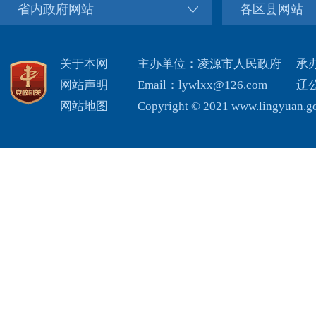
省内政府网站
各区县网站
关于本网
主办单位：凌源市人民政府
承
网站声明
Email：lywlxx@126.com
辽公
网站地图
Copyright © 2021 www.lingyuan.gov