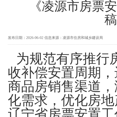
《凌源市房票安
稿
发布日期：2026-06-02 信息来源：凌源市住房和城乡建设局
为规范有序推行
收补偿安置周期，
商品房销售渠道，
化需求，优化房地
辽宁省房票安置工