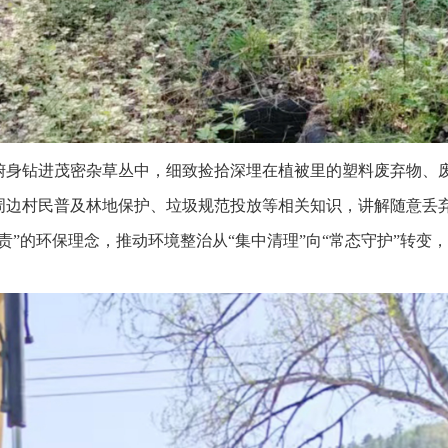
俯身钻进茂密杂草丛中，细致捡拾深埋在植被里的塑料废弃物、
周边村民普及林地保护、垃圾规范投放等相关知识，讲解随意丢
责”的环保理念，推动环境整治从“集中清理”向“常态守护”转