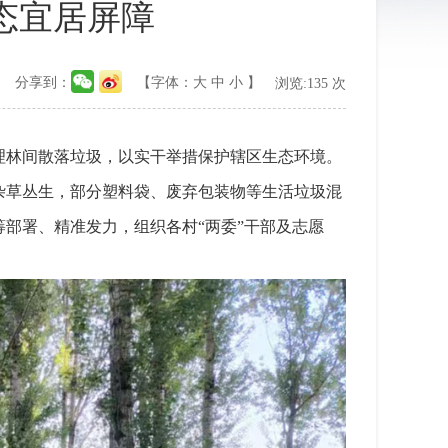
态宜居屏障
分享到：
【字体：
大
中
小
】
浏览:
135
次
理林间散落垃圾，以实干举措保护辖区生态环境。
杂草丛生，部分塑料袋、废弃包装物等生活垃圾混
部署、精准发力，组织各村“两委”干部及志愿