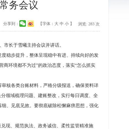
次常务会议
分享到：
【字体：
大
中
小
】
浏览:
283
次
记、市长于雪曦主持会议并讲话。
意度稳步提升，整体呈现稳中有进、持续向好的发
营商环境都不为过”的政治态度，落实“怎么抓实
筹审核各类台账材料，严格分级报送，确保资料详
长分领域梳理问题、建账整改，实行每日调度、全
落细、见底见效。要彻底破除松懈麻痹思想，强化
策兑现、规范执法、政务诚信、柔性监管精准施