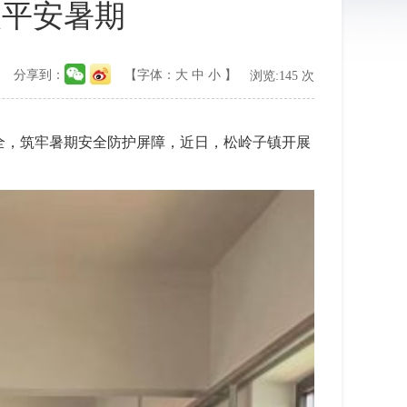
人平安暑期
分享到：
【字体：
大
中
小
】
浏览:
145
次
全，筑牢暑期安全防护屏障，近日，松岭子镇开展