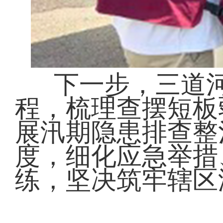
下一步，三道
程，梳理查摆短板
展汛期隐患排查整
度，细化应急举措
练，坚决筑牢辖区