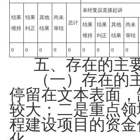
未经复议直接起诉
结果
结果
其他
尚未
总计
结果
结果
其他
尚未
维持
纠正
结果
审结
维持
纠正
结果
审结
0
0
0
0
0
0
0
0
0
五、存在的主
（一）存在的
停留在文本表面，
较大；二是重点领
程建设项目的资金
化。