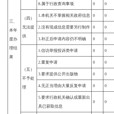
8.属于行政查询事项
0
0
1.本机关不掌握相关政府信息
0
0
（四）
三、
无法提
2.没有现成信息需要另行制作
0
0
本年
供
3.补正后申请内容仍不明确
0
0
度办
理结
1.信访举报投诉类申请
0
0
果
2.重复申请
0
0
（五）
3.要求提供公开出版物
0
0
不予处
4.无正当理由大量反复申请
0
0
理
5.要求行政机关确认或重新出
0
0
具已获取信息