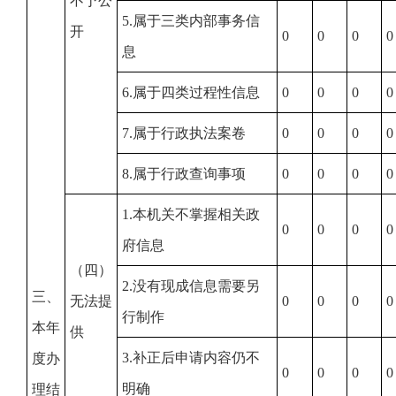
不予公
5.属于三类内部事务信
开
0
0
0
0
息
6.属于四类过程性信息
0
0
0
0
7.属于行政执法案卷
0
0
0
0
8.属于行政查询事项
0
0
0
0
1.本机关不掌握相关政
0
0
0
0
府信息
（四）
2.没有现成信息需要另
三、
无法提
0
0
0
0
行制作
本年
供
3.补正后申请内容仍不
度办
0
0
0
0
明确
理结