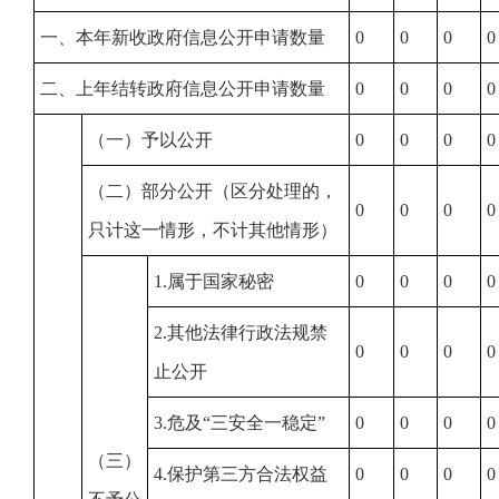
一、本年新收政府信息公开申请数量
0
0
0
0
二、上年结转政府信息公开申请数量
0
0
0
0
（一）予以公开
0
0
0
0
（二）部分公开（区分处理的，
0
0
0
0
只计这一情形，不计其他情形）
1.属于国家秘密
0
0
0
0
2.其他法律行政法规禁
0
0
0
0
止公开
3.危及“三安全一稳定”
0
0
0
0
（三）
4.保护第三方合法权益
0
0
0
0