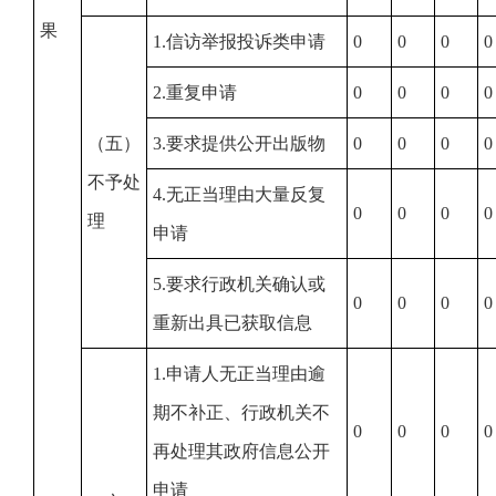
果
1.信访举报投诉类申请
0
0
0
0
2.重复申请
0
0
0
0
（五）
3.要求提供公开出版物
0
0
0
0
不予处
4.无正当理由大量反复
0
0
0
0
理
申请
5.要求行政机关确认或
0
0
0
0
重新出具已获取信息
1.申请人无正当理由逾
期不补正、行政机关不
0
0
0
0
再处理其政府信息公开
申请