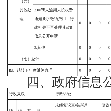
（六）
其他处
2.申请人逾期未按收费
理
通知要求缴纳费用、行
0
0
0
0
政机关不再处理其政府
信息公开申请
3.其他
0
0
0
0
（七）总计
0
0
0
0
四、结转下年度继续办理
0
0
0
0
四、政府信息
行政复议
行政诉讼
未经复议直接起诉
复议
结
结
其
尚