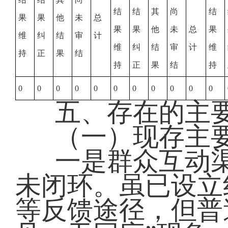
结
结
其
尚
结
果
果
他
未
总
果
果
他
未
总
果
维
纠
结
审
计
维
纠
结
审
计
维
持
正
果
结
持
正
果
结
持
0
0
0
0
0
0
0
0
0
0
0
五、存在的主
（一）现存主
一是群众互动
未闭环‌。虽已设
等反馈途径，但普