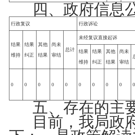
四、政府信息
行政复议
行政诉讼
未经复议直接起诉
结果
结果
其他
尚未
总计
结果
结果
其他
尚未
维持
纠正
结果
审结
维持
纠正
结果
审结
0
0
0
0
0
0
0
0
0
0
五、存在的主
目前，我局政