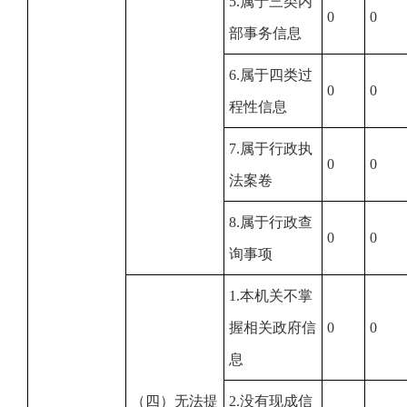
5.属于三类内
0
0
部事务信息
6.属于四类过
0
0
程性信息
7.属于行政执
0
0
法案卷
8.属于行政查
0
0
询事项
1.本机关不掌
握相关政府信
0
0
息
（四）无法提
2.没有现成信