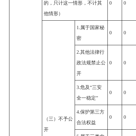
的，只计这一情形，不计其
0
0
他情形）
1.属于国家秘
0
0
密
2.其他法律行
政法规禁止公
0
0
开
3.危及“三安
0
0
全一稳定”
4.保护第三方
0
0
（三）不予公
合法权益
开