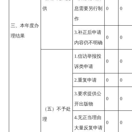
供
息需要另行制
0
0
作
三、本年度办
3.补正后申请
理结果
0
0
内容仍不明确
1.信访举报投
0
0
诉类申请
2.重复申请
0
0
3.要求提供公
0
0
开出版物
（五）不予处
4.无正当理由
理
0
0
大量反复申请