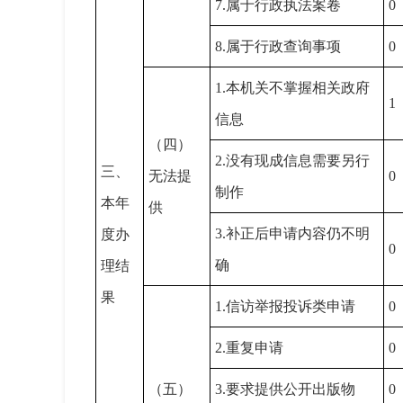
7.属于行政执法案卷
0
8.属于行政查询事项
0
1.本机关不掌握相关政府
1
信息
（四）
2.没有现成信息需要另行
三、
无法提
0
制作
本年
供
3.补正后申请内容仍不明
度办
0
确
理结
果
1.信访举报投诉类申请
0
2.重复申请
0
（五）
3.要求提供公开出版物
0