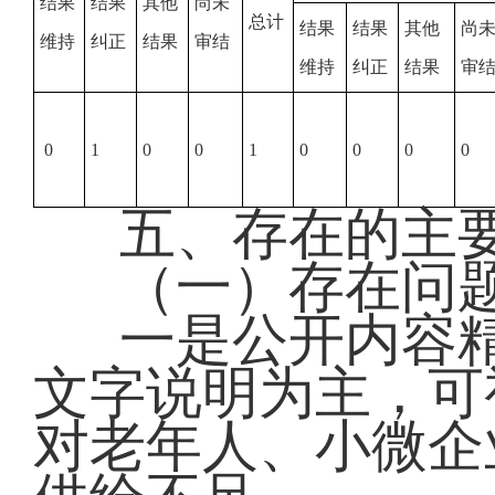
结果
结果
其他
尚未
总计
结果
结果
其他
尚
维持
纠正
结果
审结
维持
纠正
结果
审
0
1
0
0
1
0
0
0
0
五、存在的主
（一）存在问
一是公开内容
文字说明为主，可
对老年人、小微企