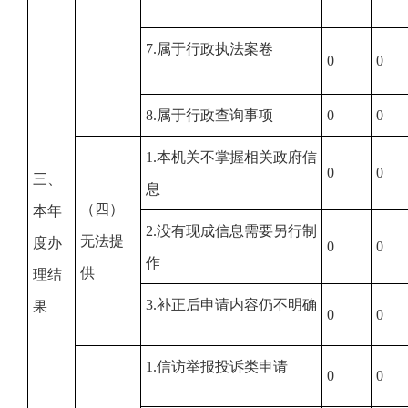
7.属于行政执法案卷
0
0
8.属于行政查询事项
0
0
1.本机关不掌握相关政府信
0
0
三、
息
（四）
本年
2.没有现成信息需要另行制
无法提
度办
0
0
作
供
理结
3.补正后申请内容仍不明确
果
0
0
1.信访举报投诉类申请
0
0