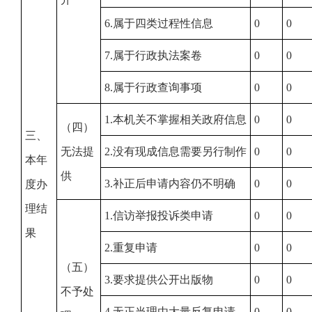
6.属于四类过程性信息
0
0
7.属于行政执法案卷
0
0
8.属于行政查询事项
0
0
1.本机关不掌握相关政府信息
0
0
（四）
三、
无法提
2.没有现成信息需要另行制作
0
0
本年
供
3.补正后申请内容仍不明确
0
0
度办
理结
1.信访举报投诉类申请
0
0
果
2.重复申请
0
0
（五）
3.要求提供公开出版物
0
0
不予处
4.无正当理由大量反复申请
0
0