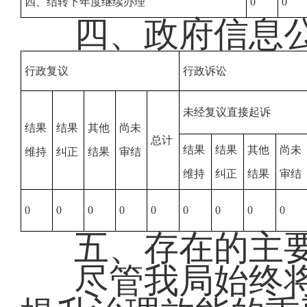
四、结转下年度继续办理
0
0
四、政府信息
行政复议
行政诉讼
未经复议直接起诉
结果
结果
其他
尚未
总计
结果
结果
其他
尚未
维持
纠正
结果
审结
维持
纠正
结果
审结
0
0
0
0
0
0
0
0
0
五、存在的主
尽管我局始终