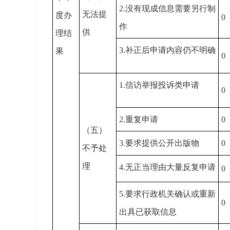
2.没有现成信息需要另行制
无法提
度办
0
作
供
理结
3.补正后申请内容仍不明确
果
0
1.信访举报投诉类申请
0
2.重复申请
0
（五）
3.要求提供公开出版物
0
不予处
理
4.无正当理由大量反复申请
0
5.要求行政机关确认或重新
0
出具已获取信息