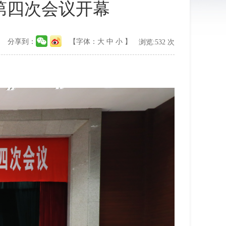
第四次会议开幕
分享到：
【字体：
大
中
小
】
浏览:
532
次
。