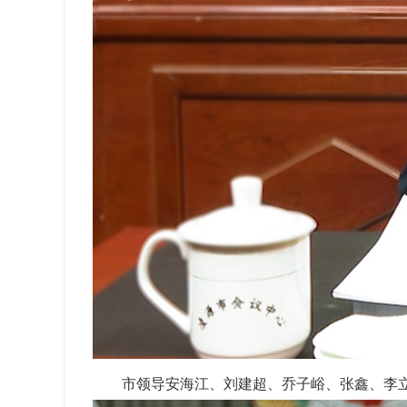
市领导安海江、刘建超、乔子峪、张鑫、李