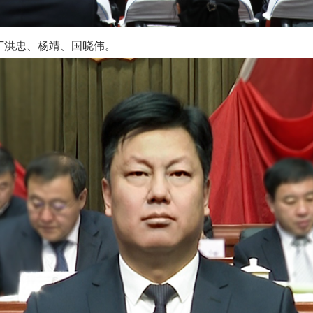
丁洪忠、杨靖、国晓伟。