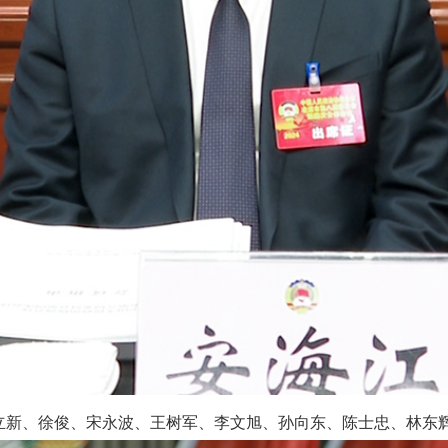
立新、徐俊、宋永波、王树军、李文旭、孙向东、陈士忠、林东