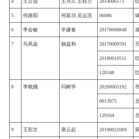
4
王云霞
王兴久 王桂兰
2014006173
红
5
何路阳
何延功 吴运浩
06086
6
李会敏
辛建春
20170008848
凌
7
马凤金
杨益和
20170009591
天
20180010511
128348
红
8
李晓娥
祃树学
20200003192
市
0013975
北
129164
9
王彩文
唐云起
20190021069
双