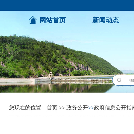
网站首页
新闻动态
您现在的位置：
首页
>>
政务公开
>>
政府信息公开指