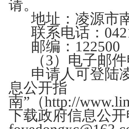
请。
地址：凌源市南
联系电话：0421-
邮编：122500
（3）电子邮件
申请人可登陆
息公开指
南”（http://www.lin
下载政府信息公开