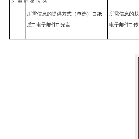
所 需 信 息 情 况
所需信息的提供方式（单选） □ 纸
所需信息的获
质□ 电子邮件□ 光盘
电子邮件□ 传