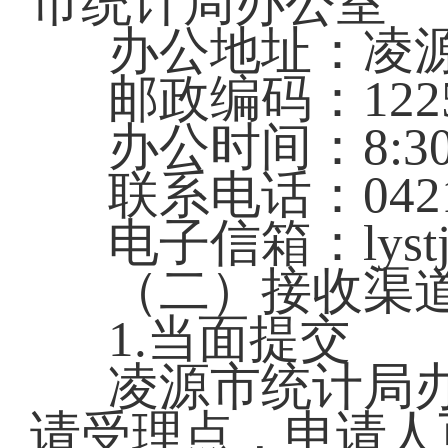
市统计局办公室
办公地址：凌源
邮政编码：1225
办公时间：8:30
联系电话：0421
电子信箱：lystjj
（二）接收渠
1.当面提交
凌源市统计局
请受理点，申请人