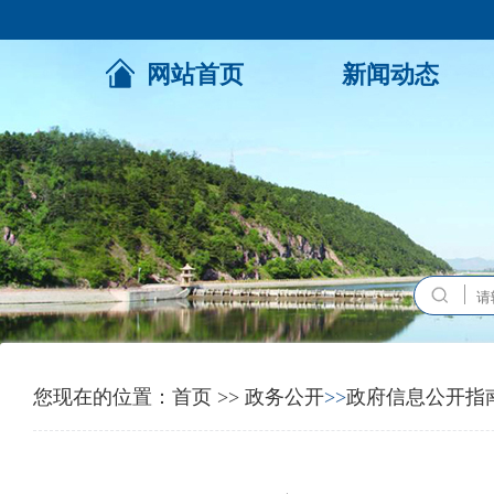
网站首页
新闻动态
您现在的位置：
首页
>>
政务公开
>>
政府信息公开指