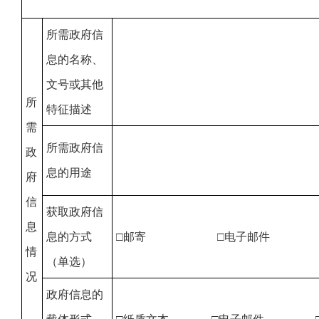
所需政府信
息的名称、
文号或其他
所
特征描述
需
所需政府信
政
息的用途
府
信
获取政府信
息
息的方式
□邮寄 □电子邮件 
情
（单选）
况
政府信息的