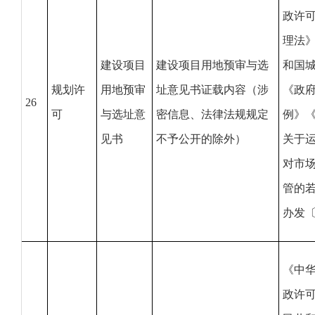
政许
理法
建设项目
建设项目用地预审与选
和国
规划许
用地预审
址意见书证载内容（涉
《政
26
可
与选址意
密信息、法律法规规定
例》
见书
不予公开的除外）
关于
对市
管的
办发〔
《中
政许