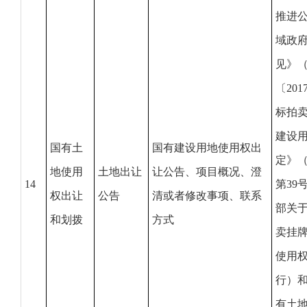
推进
域政
见》
〔20
标拍
建设
国有土
国有建设用地使用权出
定》
地使用
土地出让
让公告、项目概况、澄
14
第39
权出让
公告
清或者修改事项、联系
部关于
和划拨
方式
卖挂
使用权
行）和
有土