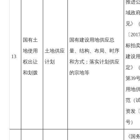
推进
域政
见》
〔20
国有土
国有建设用地供应总
标拍
地使用
土地供应
量、结构、布局、时序
13
建设
权出让
计划
和方式；落实计划供应
定》
和划拨
的宗地等
第39
用地
范（
资发〔2
号）
《国