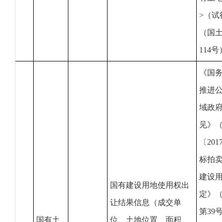
>（试
（国土
114号
《国
推进
域政
见》
〔20
标拍
建设
国有建设用地使用权出
定》
让结果信息（成交单
第39
国有土
位、土地位置、面积、