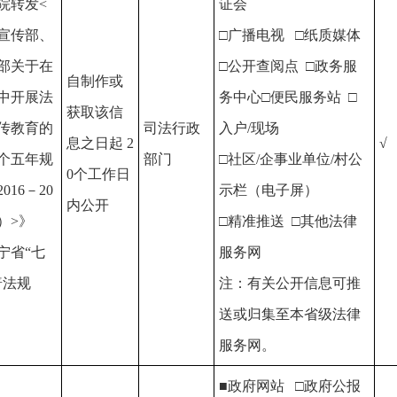
院转发<
证会
宣传部、
□广播电视 □纸质媒体
部关于在
□公开查阅点 □政务服
自制作或
中开展法
务中心□便民服务站 □
获取该信
传教育的
司法行政
入户/现场
息之日起 2
√
个五年规
部门
□社区/企事业单位/村公
0个工作日
016－20
示栏（电子屏）
内公开
年）>》
□精准推送 □其他法律
宁省“七
服务网
普法规
注：有关公开信息可推
送或归集至本省级法律
服务网。
■政府网站 □政府公报