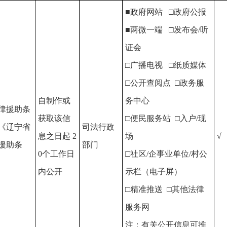
■政府网站 □政府公报
■两微一端 □发布会/听
证会
□广播电视 □纸质媒体
□公开查阅点 □政务服
自制作或
务中心
律援助条
获取该信
□便民服务站 □入户/现
《辽宁省
司法行政
息之日起 2
场
√
援助条
部门
0个工作日
□社区/企事业单位/村公
内公开
示栏（电子屏）
□精准推送 □其他法律
服务网
注：有关公开信息可推