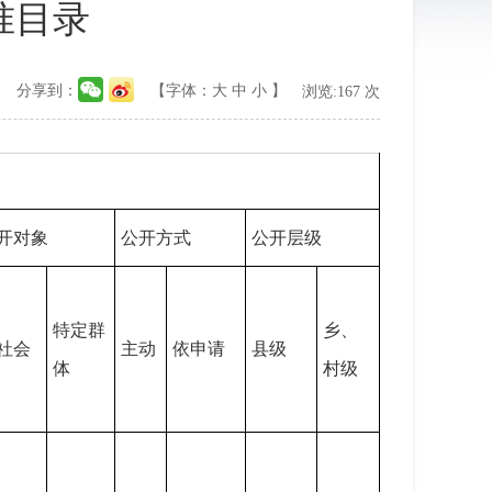
准目录
分享到：
【字体：
大
中
小
】
浏览:
167
次
开对象
公开方式
公开层级
特定群
乡、
社会
主动
依申请
县级
体
村级