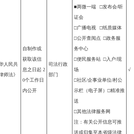
■两微一端 □发布会/听
证会
□广播电视 □纸质媒体
□公开查阅点 □政务服
自制作或
务中心
获取该信
□便民服务站 □入户/现
华人民共
司法行政
息之日起 2
场
√
律师法》
部门
0个工作日
□社区/企事业单位/村公
内公开
示栏（电子屏）□精准推
送
□其他法律服务网
注：有关公开信息可推
送或归集至本省级法律