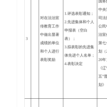
国务
中央
1.评选表彰通知；
对在法治宣
司法
2.先进集体和个人
传教育工作
公民
申报表（空白
中做出显著
治宣
3
表）；
成绩的单位
第七
3.拟表彰的先进集
和个人进行
划（2
体先进个人名单；
表彰奖励
20
4.表彰决定
《辽
五”
划》