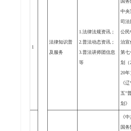
国务
中央
司法
1.法律法规资讯；
公民
法律知识普
2.普法动态资讯；
治宣
1
及服务
3.普法讲师团信息
第七
等
划（2
20
《辽
五”
划》
《中
国务