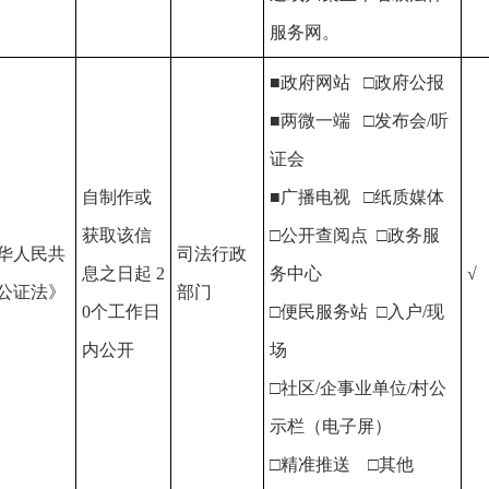
服务网。
■政府网站 □政府公报
■两微一端 □发布会/听
证会
自制作或
■广播电视 □纸质媒体
获取该信
□公开查阅点 □政务服
华人民共
司法行政
息之日起 2
务中心
√
公证法》
部门
0个工作日
□便民服务站 □入户/现
内公开
场
□社区/企事业单位/村公
示栏（电子屏）
□精准推送 □其他