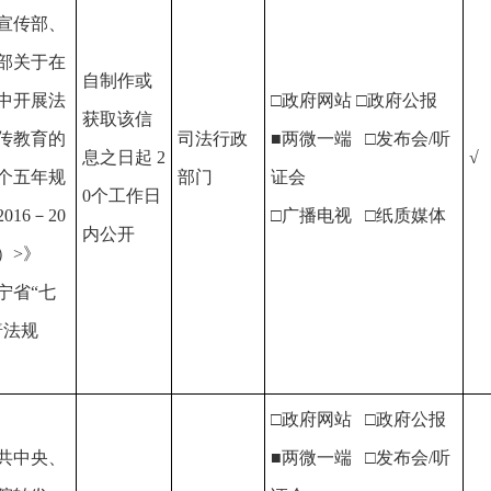
宣传部、
部关于在
自制作或
中开展法
□政府网站 □政府公报
获取该信
传教育的
司法行政
■两微一端 □发布会/听
息之日起 2
√
个五年规
部门
证会
0个工作日
016－20
□广播电视 □纸质媒体
内公开
年）>》
宁省“七
普法规
□政府网站 □政府公报
共中央、
■两微一端 □发布会/听