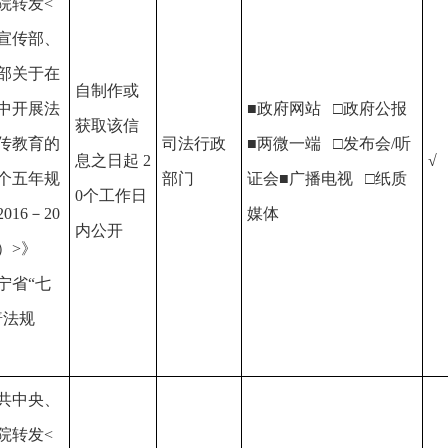
院转发<
宣传部、
部关于在
自制作或
中开展法
■政府网站 □政府公报
获取该信
传教育的
司法行政
■两微一端 □发布会/听
息之日起 2
√
个五年规
部门
证会■广播电视 □纸质
0个工作日
016－20
媒体
内公开
年）>》
宁省“七
普法规
共中央、
院转发<