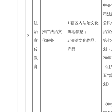
中央
司法
法
1.辖区内法治文化
公民
治
推广法治文
阵地信息；
治宣
2
宣
化服务
2.法治文化作品、
第七
传
产品
划（2
教
20
育
《辽
五”
划》
《中