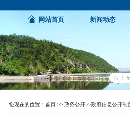
网站首页
新闻动态
您现在的位置：
首页
>>
政务公开
>>
政府信息公开制