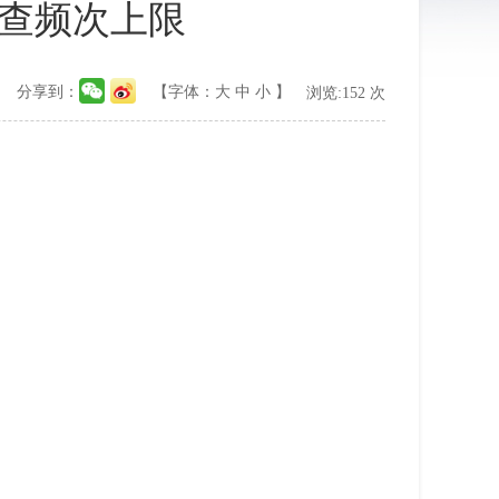
检查频次上限
分享到：
【字体：
大
中
小
】
浏览:
152
次