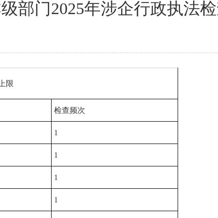
级部门2025年涉企行政执法
上限
检查频次
1
1
1
1