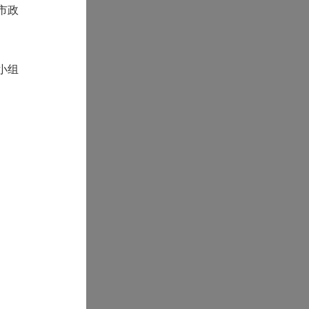
市政
小组