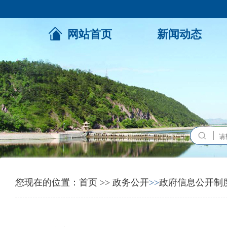
网站首页
新闻动态
您现在的位置：
首页
>>
政务公开
>>
政府信息公开制