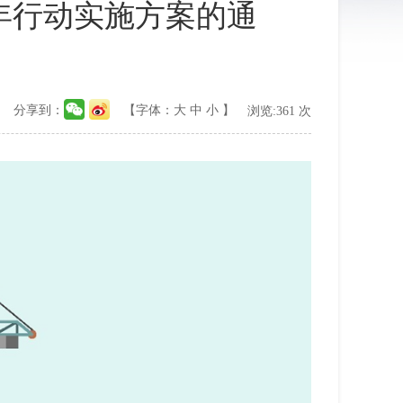
年行动实施方案的通
分享到：
【字体：
大
中
小
】
浏览:
361
次