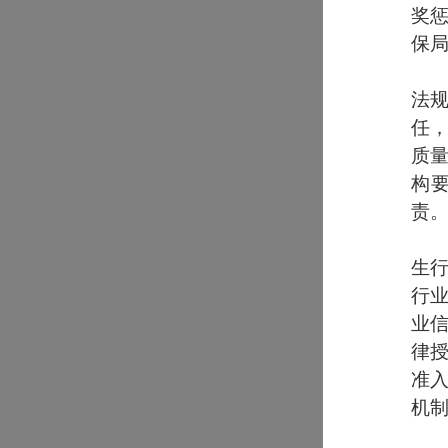
奖惩
保局
法
任
质
构
责。
生
行
业
律
准
机制