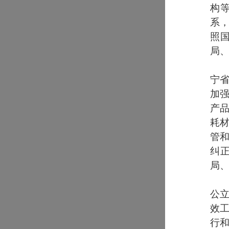
构
系
照
局、
宁
加
产
耗
管
纠
局、
公
效
行