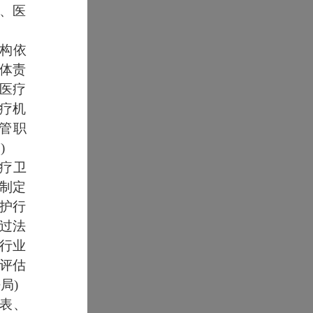
局、医
机构依
体责
医疗
疗机
管职
)
医疗卫
制定
护行
过法
行业
评估
局)
代表、