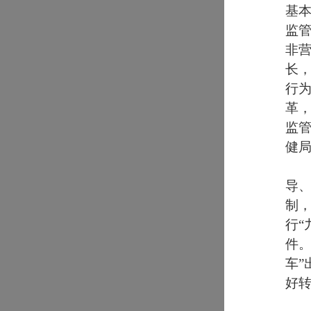
基
监
非
长
行
革
监管
健局
导
制
行“
件
车”
好转