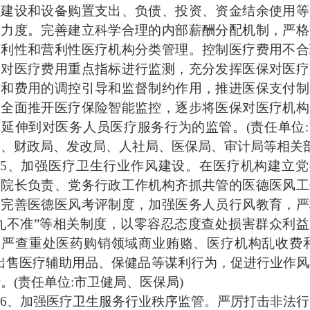
本建设和设备购置支出、负债、投资、资金结余使用等
管力度。完善建立科学合理的内部薪酬分配机制，严格
营利性和营利性医疗机构分类管理。控制医疗费用不合
，对医疗费用重点指标进行监测，充分发挥医保对医疗
为和费用的调控引导和监督制约作用，推进医保支付制
，全面推开医疗保险智能监控，逐步将医保对医疗机构
延伸到对医务人员医疗服务行为的监管。(责任单位
、财政局、发改局、人社局、医保局、审计局等相关部
5、加强医疗卫生行业作风建设。在医疗机构建立党
、院长负责、党务行政工作机构齐抓共管的医德医风工
，完善医德医风考评制度，加强医务人员行风教育，严
九不准”等相关制度，以零容忍态度查处损害群众利
。严查重处医药购销领域商业贿赂、医疗机构乱收费和
出售医疗辅助用品、保健品等谋利行为，促进行业作
。(责任单位:市卫健局、医保局)
6、加强医疗卫生服务行业秩序监管。严厉打击非法