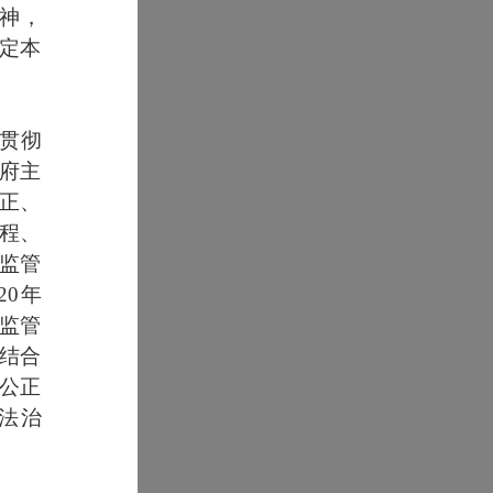
精神，
定本
贯彻
府主
正、
程、
监管
20年
监管
结合
公正
法治