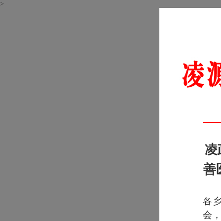
>
凌
善
各
会