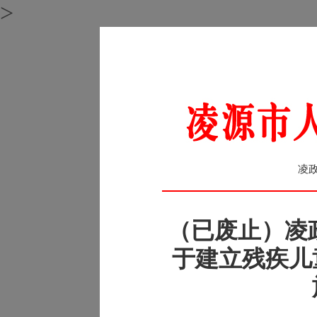
>
凌政
（已废止）凌政
于建立残疾儿