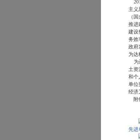
20
主义
（国
推进
建设
务效
政府
为达
为进
土资
和个
单位
经济
附件
2
先进