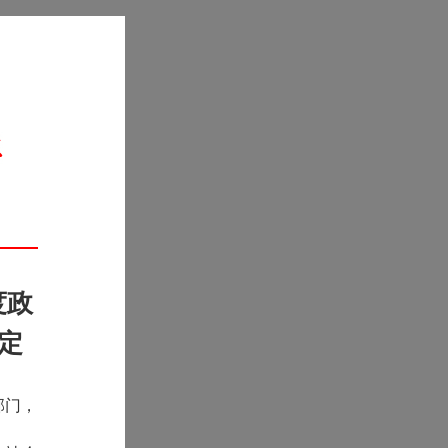
度政
定
部门，