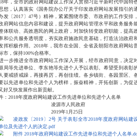
18年，全市的政府网站建设工作深入贯彻习近平新时代中国特
思想，认真落实《国务院办公厅关于印发政府网站发展指引的
办发〔2017〕47号）精神，紧紧围绕市委、市政府的工作安排
政府网站信息内容和建设，提升政府网站管理水平和政务服务
整体联动、高效惠民的网上政府，对加快转变政府职能，提高
率和公共服务透明度，夯实政府施政民意基础，打造法治政府
发挥积极作用。2018年，我市在全国、全省及朝阳市政府网站
标市，保持100%合格率。
一步推进全市政府网站工作深入开展，经市政府同意，决定
源局等先进单位、李东艳等先进个人予以表彰。希望受到表彰
人要戒骄戒躁，再接再厉，再创佳绩。各乡镇街、各园景区、
要以先进单位和先进个人为榜样，振奋精神，开拓创新，为促
又好又快发展作出新贡献。
：2018年度政府网站建设工作先进单位和先进个人名单
凌源市人民政府
019年1月25日
凌政发〔2019〕2号 关于表彰全市2018年度政府网站建
单位及先进个人的决定.pdf
附件 2018年政府网站建设工作先进单位和先进个人名单.do