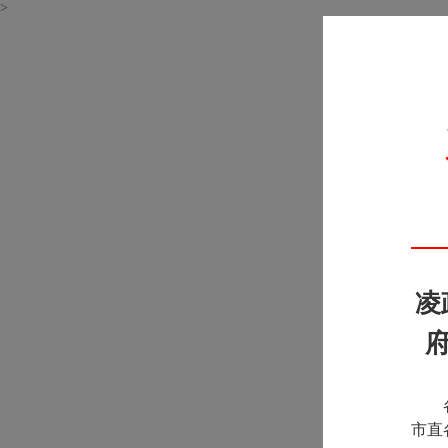
>
凌
市直