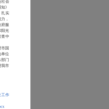
色社会
通知》
，扎实
能力，
政府服
和阳光
普查中
对市国
的单位
各部门
进我市
设工作
cx