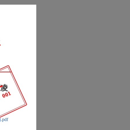
止
发凌
依
据
：
凌
政
规
〔
2
0
2
5
〕
0
0
1
pdf